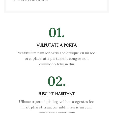
XTEMOS.COM/WOOD
01.
VULPUTATE A PORTA
Vestibulum nam lobortis scelerisque eu mi leo
orci placerat a parturient congue non
commodo felis in dui
02.
SUSCIPIT HABITANT
Ullamcorper adipiscing vel hac a egestas leo
in sit pharetra auctor nibh mauris mi cum
curae nec nasceturam